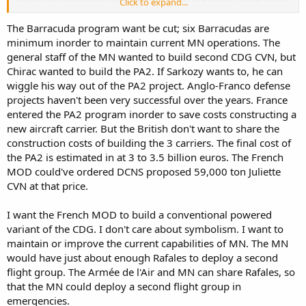
Click to expand...
extra money and time...
The Barracuda program want be cut; six Barracudas are
cheers
minimum inorder to maintain current MN operations. The
general staff of the MN wanted to build second CDG CVN, but
Chirac wanted to build the PA2. If Sarkozy wants to, he can
wiggle his way out of the PA2 project. Anglo-Franco defense
projects haven't been very successful over the years. France
entered the PA2 program inorder to save costs constructing a
new aircraft carrier. But the British don't want to share the
construction costs of building the 3 carriers. The final cost of
the PA2 is estimated in at 3 to 3.5 billion euros. The French
MOD could've ordered DCNS proposed 59,000 ton Juliette
CVN at that price.
I want the French MOD to build a conventional powered
variant of the CDG. I don't care about symbolism. I want to
maintain or improve the current capabilities of MN. The MN
would have just about enough Rafales to deploy a second
flight group. The Armée de l'Air and MN can share Rafales, so
that the MN could deploy a second flight group in
emergencies.