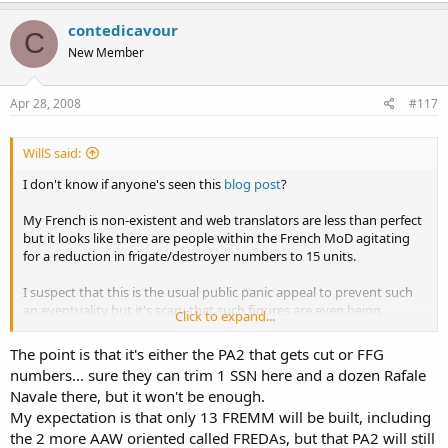
contedicavour
C
New Member
Apr 28, 2008
#117
WillS said:
I don't know if anyone's seen this
blog post
?
My French is non-existent and web translators are less than perfect
but it looks like there are people within the French MoD agitating
for a reduction in frigate/destroyer numbers to 15 units.
I suspect that this is the usual public panic appeal to prevent such
an eventuality but it's scary that such figures are even being
Click to expand...
considered. Looks like there's a real battle going on between those
willing to sacrifice numbers of escorts to ensure the building of PA2
The point is that it's either the PA2 that gets cut or FFG
and those willing to sacrifice PA2 to ensure decent escort numbers.
numbers... sure they can trim 1 SSN here and a dozen Rafale
Navale there, but it won't be enough.
WillS
My expectation is that only 13 FREMM will be built, including
www.boilingthefrog.co.uk
the 2 more AAW oriented called FREDAs, but that PA2 will still