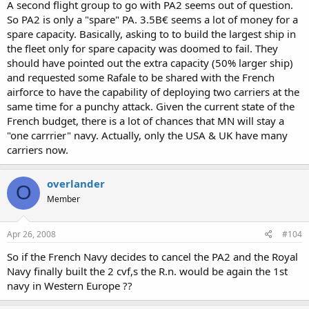
de nos forces rend difficile la construction du second porte-avions».
A second flight group to go with PA2 seems out of question.
So PA2 is only a "spare" PA. 3.5B€ seems a lot of money for a
Depuis la mise à la retraite du Clémenceau en 1997, la France ne
spare capacity. Basically, asking to to build the largest ship in
possède qu'un seul porte-avions, le Charles de Gaulle. Une situation
the fleet only for spare capacity was doomed to fail. They
handicapante, puisque ce bâtiment doit être mis en cale sèche
should have pointed out the extra capacity (50% larger ship)
durant six mois tous les 200 jours, soit plus d'un tiers du temps.
and requested some Rafale to be shared with the French
Lors de la campagne présidentielle, la question avait été abordée
airforce to have the capability of deploying two carriers at the
par Nicolas Sarkozy et Ségolène Royal. Le futur chef de l'Etat avait
same time for a punchy attack. Given the current state of the
expliqué, lors d'un entretien avec la revue Défense : «La décision de
French budget, there is a lot of chances that MN will stay a
se lancer dans la construction (d'un nouveau porte-avions) doit
"one carrrier" navy. Actually, only the USA & UK have many
s'apprécier relativement aux marges de manœuvre dont nous
carriers now.
pouvons disposer et à la lumière des arbitrages capacitaires».
overlander
O
3,5 milliards d'euros
Member
Quelques mois plus tard, lors d'une convention de l'UMP sur le
sujet, il avait nuancé son propos, parlant de «question de
Apr 26, 2008
#104
cohérence» et insistant sur la nécessité de «se poser la que®stion
de la permanence à la mer de notre groupe aéronaval». Une prise
So if the French Navy decides to cancel the PA2 and the Royal
de position plus favorable à cette construction, donc. Hervé Morin
Navy finally built the 2 cvf,s the R.n. would be again the 1st
avait d'ailleurs indiqué, le 25 juin 2007 sur France Inter : «A priori,
navy in Western Europe ??
nous aurons un second porte-avions. C'est, disons, acté».