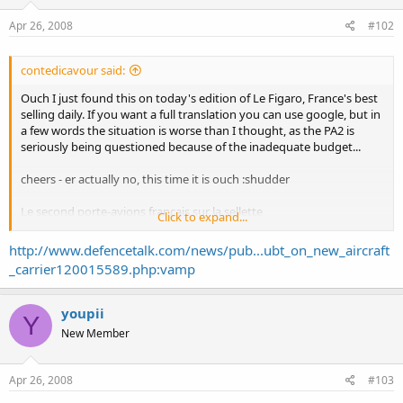
Apr 26, 2008
#102
contedicavour said:
Ouch I just found this on today's edition of Le Figaro, France's best
selling daily. If you want a full translation you can use google, but in
a few words the situation is worse than I thought, as the PA2 is
seriously being questioned because of the inadequate budget...
cheers - er actually no, this time it is ouch :shudder
Le second porte-avions français sur la sellette
Click to expand...
Samuel Laurent (lefigaro.fr) avec AFP
http://www.defencetalk.com/news/pub...ubt_on_new_aircraft
21/04/2008 | Mise à jour : 17:22 | .
_carrier120015589.php:vamp
Le Charles de Gaulle (DR)
Le ministre de la Défense Hervé Morin a confirmé dimanche que la
youpii
Y
situation budgétaire rendait «difficile» la construction d'un second
New Member
bâtiment pour suppléer le Charles de Gaulle.
La rumeur agitait les milieux de la défense depuis quelques
semaines, Hervé Morin l'a confirmée dimanche au Grand Rendez-
Apr 26, 2008
#103
vous Europe 1-Le Parisien : «la situation budgétaire de l'équipement