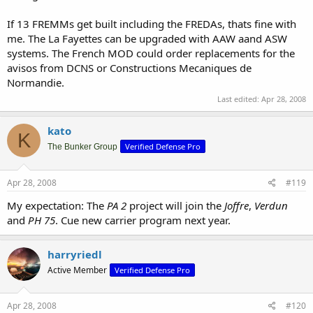
If 13 FREMMs get built including the FREDAs, thats fine with
me. The La Fayettes can be upgraded with AAW aand ASW
systems. The French MOD could order replacements for the
avisos from DCNS or Constructions Mecaniques de
Normandie.
Last edited:
Apr 28, 2008
kato
K
Verified Defense Pro
The Bunker Group
Apr 28, 2008
#119
My expectation: The
PA 2
project will join the
Joffre
,
Verdun
and
PH 75
. Cue new carrier program next year.
harryriedl
Active Member
Verified Defense Pro
Apr 28, 2008
#120