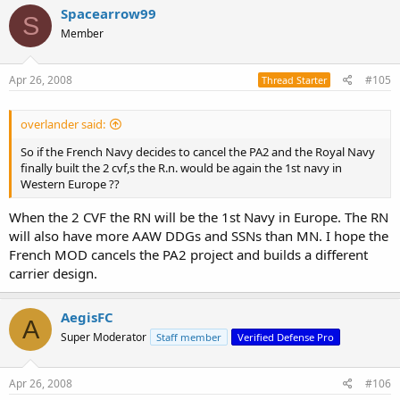
Mais les difficultés budgétaires de la France ont changé la donne.
Spacearrow99
S
«C'est un arbitrage que nous avons à faire, qui sera fait dans les
Member
semaines qui viennent», a assuré dimanche Hervé Morin. Le Livre
blanc sur la Défense, attendu d'ici à l'été, devrait trancher.
Apr 26, 2008
#105
Thread Starter
L'autre question est celle d'une éventuelle «mutualisation» de la
construction avec la Grande-Bretagne. Une position qui avait les
faveurs de Ségolène Royal durant la campagne. Elle permettrait de
overlander said:
répartir l'effort financier, estimé aux alentours de 3,5 milliards
d'euros, selon un rapport parlementaire datant de février. La
So if the French Navy decides to cancel the PA2 and the Royal Navy
Défense conteste ce chiffre et parle, elle, de 3 milliards.
finally built the 2 cvf,s the R.n. would be again the 1st navy in
Western Europe ??
When the 2 CVF the RN will be the 1st Navy in Europe. The RN
will also have more AAW DDGs and SSNs than MN. I hope the
French MOD cancels the PA2 project and builds a different
carrier design.
AegisFC
A
Super Moderator
Staff member
Verified Defense Pro
Apr 26, 2008
#106