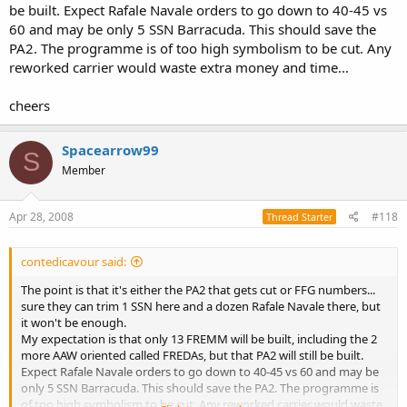
be built. Expect Rafale Navale orders to go down to 40-45 vs
60 and may be only 5 SSN Barracuda. This should save the
PA2. The programme is of too high symbolism to be cut. Any
reworked carrier would waste extra money and time...
cheers
Spacearrow99
S
Member
Apr 28, 2008
#118
Thread Starter
contedicavour said:
The point is that it's either the PA2 that gets cut or FFG numbers...
sure they can trim 1 SSN here and a dozen Rafale Navale there, but
it won't be enough.
My expectation is that only 13 FREMM will be built, including the 2
more AAW oriented called FREDAs, but that PA2 will still be built.
Expect Rafale Navale orders to go down to 40-45 vs 60 and may be
only 5 SSN Barracuda. This should save the PA2. The programme is
of too high symbolism to be cut. Any reworked carrier would waste