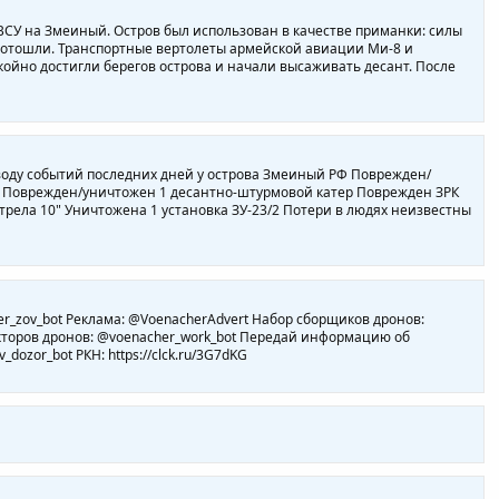
СУ на Змеиный. Остров был использован в качестве приманки: силы
и отошли. Транспортные вертолеты армейской авиации Ми-8 и
койно достигли берегов острова и начали высаживать десант. После
поводу событий последних дней у острова Змеиный РФ Поврежден/
 Поврежден/уничтожен 1 десантно-штурмовой катер Поврежден ЗРК
Стрела 10" Уничтожена 1 установка ЗУ-23/2 Потери в людях неизвестны
r_zov_bot Реклама: @VoenacherAdvert Набор сборщиков дронов:
укторов дронов: @voenacher_work_bot Передай информацию об
ozor_bot РКН: https://clck.ru/3G7dKG