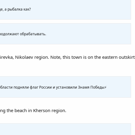
е, а рыбалка как?
родолжают обрабатывать.
irevka, Nikolaev region. Note, this town is on the eastern outskir
области подняли флаг России и установили Знамя Победы⚡️
ing the beach in Kherson region.