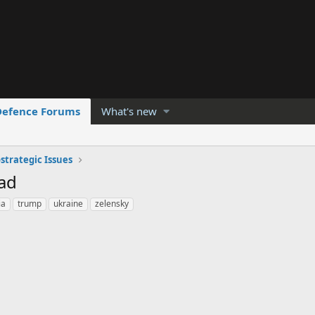
Defence Forums
What's new
strategic Issues
ad
ia
trump
ukraine
zelensky