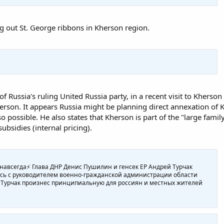
 out St. George ribbons in Kherson region.
of Russia's ruling United Russia party, in a recent visit to Kherso
herson. It appears Russia might be planning direct annexation of Kher
o possible. He also states that Kherson is part of the "large fam
ubsidies (internal pricing).
ь навсегда⚡️ Глава ДНР Денис Пушилин и генсек ЕР Андрей Турчак
ись с руководителем военно-гражданской администрации области
 Турчак произнес принципиальную для россиян и местных жителей