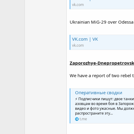
vk.com
Ukrainian MiG-29 over Odessa wi
VK.com | VK
vk.com
Zaporozhye-Dnepropetrovs
We have a report of two rebel t
Оперативные сводки
⚡️ Подписчики пишут: двое танки
азовцам во время боя в Запорож
видео и фото ужасные. Мы долж
распространите эту...
t.me