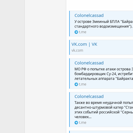
Colonelcassad
У острове Змеиный БПЛА "Байрак
стандартного водоизмещения").
t.me
VK.com | VK
vk.com
Colonelcassad
МО РФ о попытке атаки острова 
бомбардировщик Су-24, истребит
летательных аппарата "Байракта
t.me
Colonelcassad
Также во время неудачной попы
десантно-штурмовой катер "Стан
этих событий российской "Серны
человек...
t.me