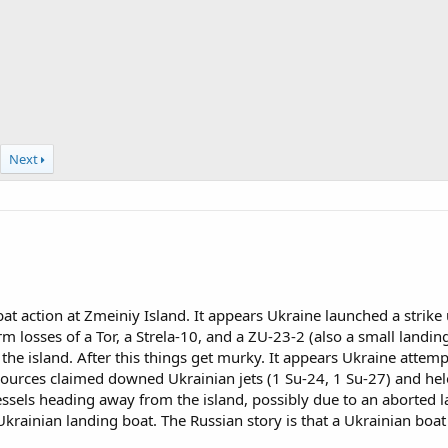
Next
 action at Zmeiniy Island. It appears Ukraine launched a strike 
m losses of a Tor, a Strela-10, and a ZU-23-2 (also a small landi
the island. After this things get murky. It appears Ukraine attem
n sources claimed downed Ukrainian jets (1 Su-24, 1 Su-27) and helo
essels heading away from the island, possibly due to an aborted 
krainian landing boat. The Russian story is that a Ukrainian boa