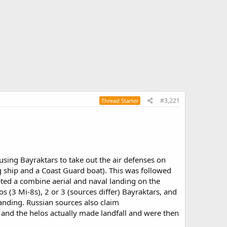
#3,221
Thread Starter
using Bayraktars to take out the air defenses on
ng ship and a Coast Guard boat). This was followed
pted a combine aerial and naval landing on the
s (3 Mi-8s), 2 or 3 (sources differ) Bayraktars, and
landing. Russian sources also claim
t and the helos actually made landfall and were then