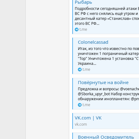
Рыбарь
Подробности сегодняшней атаки В
ВС РФ с него снялись ещё утром 
десантный катер «Станислав» спо
этого ВС РФ...
t.me
Colonelcassad
Итак, из того что известно по 
уничтожен 1 пограничный катер
"Тор" Уничтожена 1 установка "
Украина...
t.me
Повёрнутые на войне
Предложка и вопросы: @voenache
@Sborka_upyr_bot Набор констр
обнаружении инопланетян: @pnv_d
t.me
VK.com | VK
vk.com
Военный Осведомитель