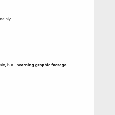
meiniy.
in, but...
Warning graphic footage.