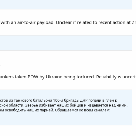
th an air-to-air payload. Unclear if related to recent action at Z
k
ankers taken POW by Ukraine being tortured. Reliability is uncerta
стов из танкового батальона 100-й бригады ДНР попали в плен к
ской области. Зверье избивает наших бойцов и издевается над ними,
ны освободить наших парней. Обращаемся ко всем каналам: