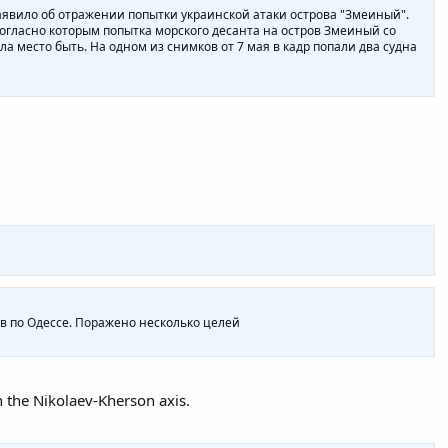
явило об отражении попытки украинской атаки острова "Змеиный".
огласно которым попытка морского десанта на остров Змеиный со
а место быть. На одном из снимков от 7 мая в кадр попали два судна
в по Одессе. Поражено несколько целей
n the Nikolaev-Kherson axis.