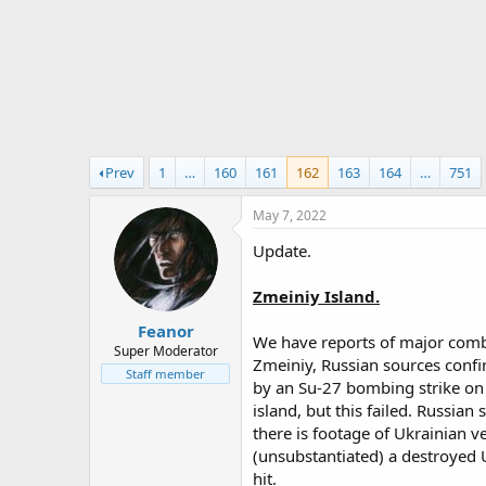
r
t
e
r
Prev
1
…
160
161
162
163
164
…
751
May 7, 2022
Update.
Zmeiniy Island.
Feanor
We have reports of major combat
Super Moderator
Zmeiniy, Russian sources confir
Staff member
by an Su-27 bombing strike on 
island, but this failed. Russia
there is footage of Ukrainian v
(unsubstantiated) a destroyed U
hit.