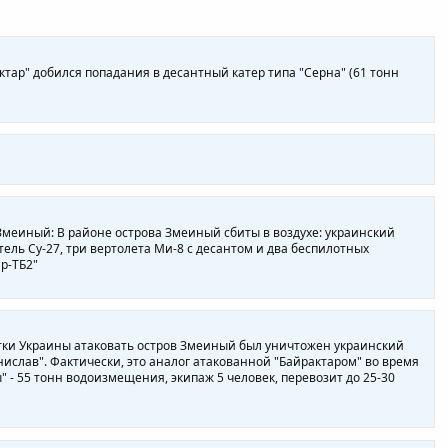
тар" добился попадания в десантный катер типа "Серна" (61 тонн
Змеиный: В районе острова Змеиный сбиты в воздухе: украинский
ель Су-27, три вертолета Ми-8 с десантом и два беспилотных
р-ТБ2"
тки Украины атаковать остров Змеиный был уничтожен украинский
ислав". Фактически, это аналог атакованной "Байрактаром" во время
" - 55 тонн водоизмещения, экипаж 5 человек, перевозит до 25-30