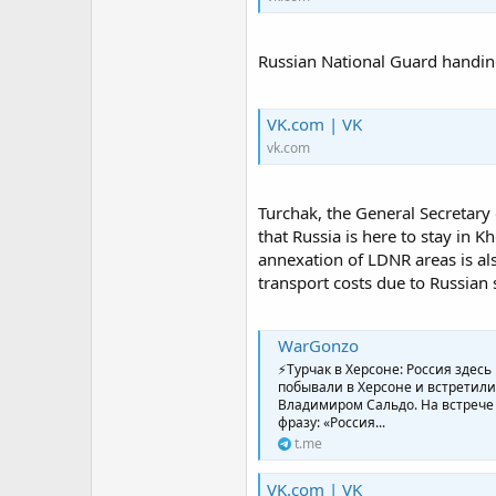
Russian National Guard handing
VK.com | VK
vk.com
Turchak, the General Secretary 
that Russia is here to stay in K
annexation of LDNR areas is als
transport costs due to Russian s
WarGonzo
⚡️Турчак в Херсоне: Россия здес
побывали в Херсоне и встретил
Владимиром Сальдо. На встрече
фразу: «Россия...
t.me
VK.com | VK