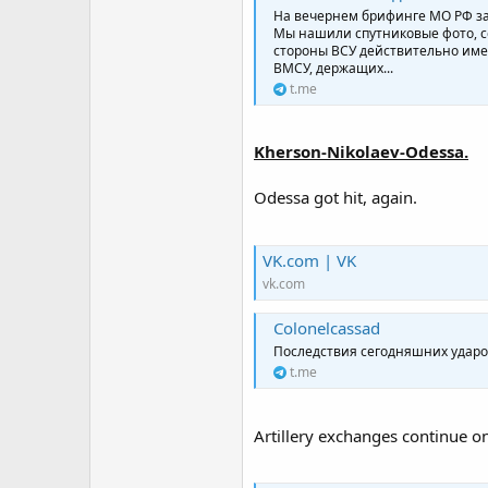
На вечернем брифинге МО РФ за
Мы нашили спутниковые фото, с
стороны ВСУ действительно имел
ВМСУ, держащих...
t.me
Kherson-Nikolaev-Odessa.
Odessa got hit, again.
VK.com | VK
vk.com
Colonelcassad
Последствия сегодняшних ударо
t.me
Artillery exchanges continue o