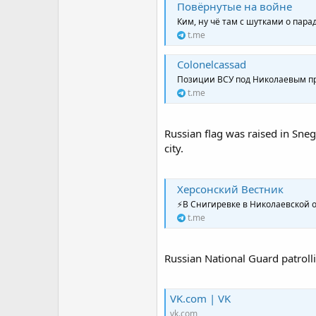
Повёрнутые на войне
Ким, ну чё там с шутками о парад
t.me
Colonelcassad
Позиции ВСУ под Николаевым п
t.me
Russian flag was raised in Sneg
city.
Херсонский Вестник
⚡️В Снигиревке в Николаевской 
t.me
Russian National Guard patroll
VK.com | VK
vk.com